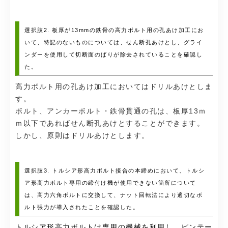
選択肢2. 板厚が13mmの鉄骨の高力ボルト用の孔あけ加工にお
いて、特記のないものについては、せん断孔あけとし、グライ
ンダーを使用して切断面のばりが除去されていることを確認し
た。
高力ボルト用の孔あけ加工においてはドリルあけとしま
す。
ボルト、アンカーボルト・鉄骨貫通の孔は、板厚13ｍ
ｍ以下であればせん断孔あけとすることができます。
しかし、原則はドリルあけとします。
選択肢3. トルシア形高力ボルト接合の本締めにおいて、トルシ
ア形高力ボルト専用の締付け機が使用できない箇所について
は、高力六角ボルトに交換して、ナット回転法により適切なボ
ルト張力が導入されたことを確認した。
トルシア形高力ボルトは専用の機械を利用し、ピンテー