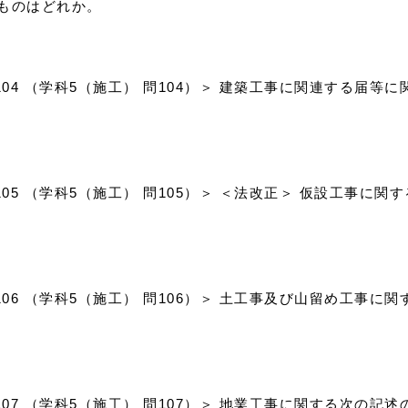
ものはどれか。
問104 （学科5（施工） 問104）＞ 建築工事に関連する届
問105 （学科5（施工） 問105）＞ ＜法改正＞ 仮設工事に
問106 （学科5（施工） 問106）＞ 土工事及び山留め工事
問107 （学科5（施工） 問107）＞ 地業工事に関する次の