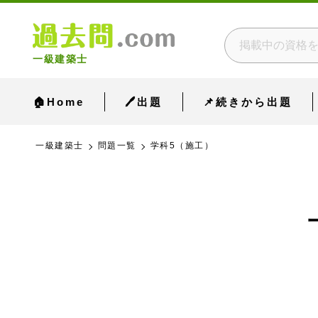
一級建築士
🏠Home
🖊出題
📌続きから出題
一級建築士
問題一覧
学科5（施工）