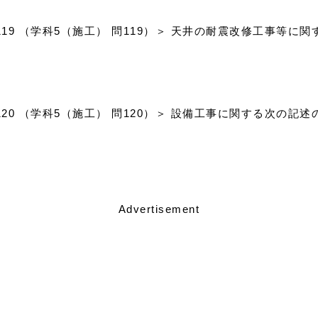
問119 （学科5（施工） 問119）＞ 天井の耐震改修工事等
問120 （学科5（施工） 問120）＞ 設備工事に関する次の
Advertisement