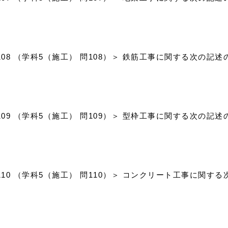
問108 （学科5（施工） 問108）＞ 鉄筋工事に関する次の
問109 （学科5（施工） 問109）＞ 型枠工事に関する次の
問110 （学科5（施工） 問110）＞ コンクリート工事に関