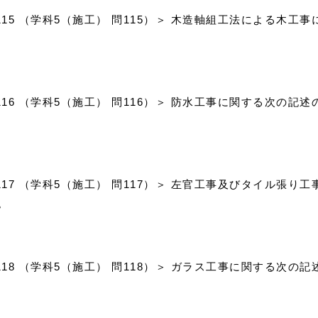
問115 （学科5（施工） 問115）＞ 木造軸組工法による木
問116 （学科5（施工） 問116）＞ 防水工事に関する次の
問117 （学科5（施工） 問117）＞ 左官工事及びタイル張
。
問118 （学科5（施工） 問118）＞ ガラス工事に関する次