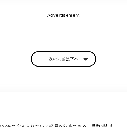
Advertisement
次の問題は下へ
。
37条で定められている軽易な行為である、階数2階以