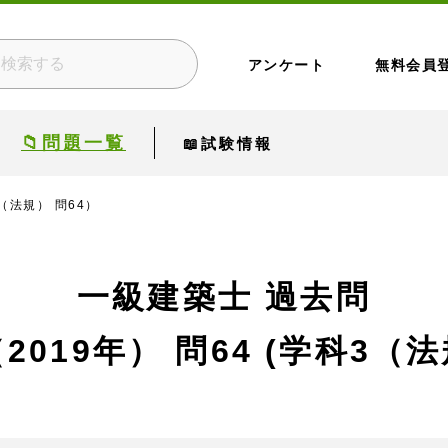
アンケート
無料会員
📁問題一覧
📖試験情報
（法規） 問64）
一級建築士 過去問
2019年）
問64 (学科3（法