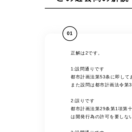
01
正解は2です。
1:設問通りです
都市計画法第53条に即して
また設問は都市計画法令第
2:誤りです
都市計画法第29条第1項第
は開発行為の許可を要しな