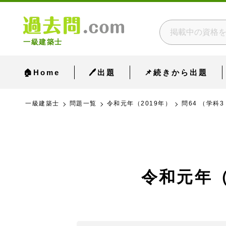
一級建築士
🏠Home
🖊出題
📌続きから出題
一級建築士
問題一覧
令和元年（2019年）
問64 （学科3
令和元年（