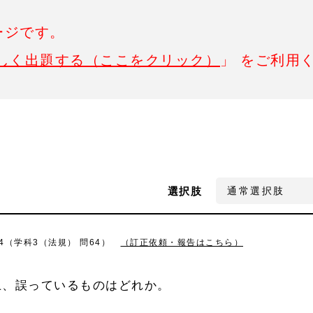
ージです。
しく出題する（ここをクリック）
」 をご利用
選択肢
4（学科3（法規） 問64）
（訂正依頼・報告はこちら）
上、誤っているものはどれか。