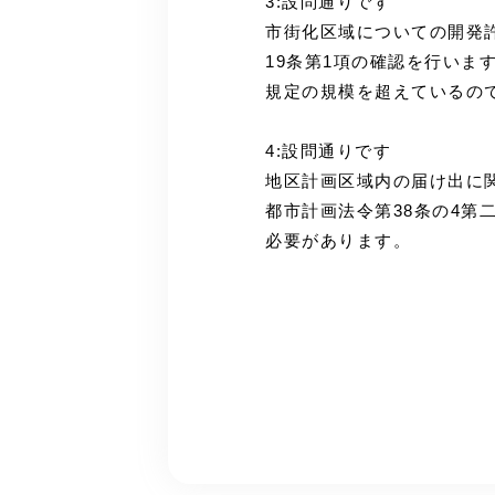
3:設問通りです
市街化区域についての開発許
19条第1項の確認を行いま
規定の規模を超えているの
4:設問通りです
地区計画区域内の届け出に関
都市計画法令第38条の4第
必要があります。