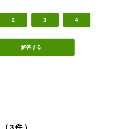
2
3
4
解答する
（3件）