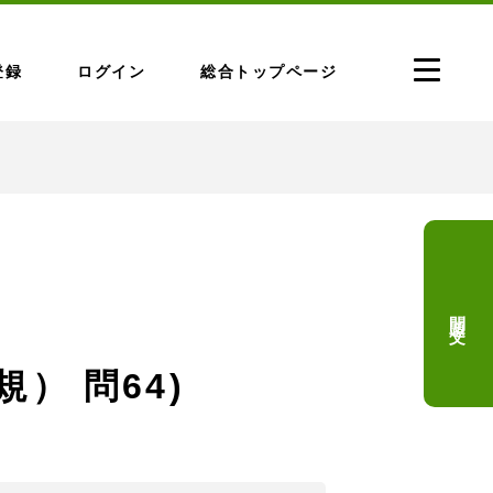
登録
ログイン
総合トップページ
問題文
規） 問64)