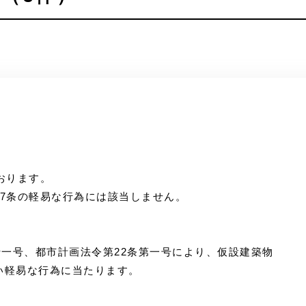
おります。
37条の軽易な行為には該当しません。
十一号、都市計画法令第22条第一号により、仮設建築物
い軽易な行為に当たります。