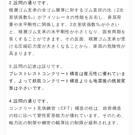
2.設問の通りです。
積層ゴム支承の全ゴム層厚に対するゴム直径の比（2次
形状係数S₂）がアイソレータの性能を左右し、座屈荷
重や水平剛性に関係します。2次形状係数S₂が小さい
と、積層ゴム支承の水平剛性が小さくなり、固有周期を
長くすることができます。その反面、積層ゴム支承が受
ける圧縮応力度が大きくなることから、座屈の危険性が
高まります。
3.設問の記述は誤りです。
プレストレストコンクリート構造は復元性に優れていま
す。よって鉄筋コンクリート構造よりも地震後の残留変
形は小さいです。
4.設問の通りです。
コンクリート充塡鋼管（CFT）構造の柱は、鉄骨構造
の柱に比べて塑性変形能力が優れています。そのため、
軸力比の制限や鋼管の幅厚比の制限が緩和されます。