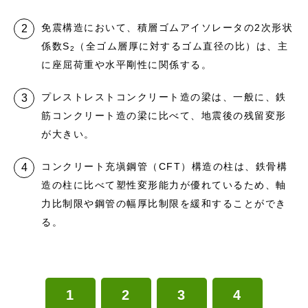
免震構造において、積層ゴムアイソレータの2次形状
係数S
（全ゴム層厚に対するゴム直径の比）は、主
2
に座屈荷重や水平剛性に関係する。
プレストレストコンクリート造の梁は、一般に、鉄
筋コンクリート造の梁に比べて、地震後の残留変形
が大きい。
コンクリート充塡鋼管（CFT）構造の柱は、鉄骨構
造の柱に比べて塑性変形能力が優れているため、軸
力比制限や鋼管の幅厚比制限を緩和することができ
る。
1
2
3
4