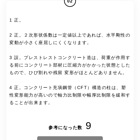
02
1 正。
2 正。２次形状係数は一定値以上であれば、水平剛性の
変動が小さく座屈しにくくなります。
3 誤。プレストレストコンクリート造は、荷重が作用す
る前にコンクリート部材に圧縮力がかかった状態とした
もので、ひび割れや残留 変形がほとんどありません。
4 正。コンクリート充塡鋼管（CFT）構造の柱は、塑
性変形能力が高いので軸力比制限や幅厚比制限を緩和す
ることが出来ます。
9
参考になった数