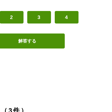
2
3
4
解答する
（3件）