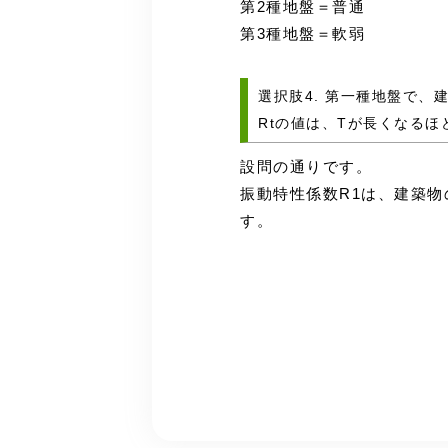
第2種地盤＝普通
第3種地盤＝軟弱
選択肢4. 第一種地盤で
Rtの値は、Tが長くなるほ
設問の通りです。
振動特性係数R1は、建築
す。