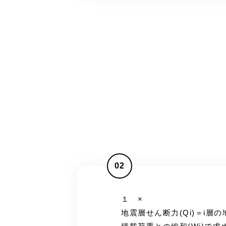
02
１ ×
地震層せん断力(Qi)＝i層