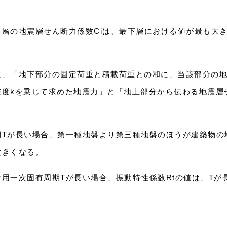
層の地震層せん断力係数Ciは、最下層における値が最も大
は、「地下部分の固定荷重と積載荷重との和に、当該部分の
震度kを乗じて求めた地震力」と「地上部分から伝わる地震層
期Tが長い場合、第一種地盤より第三種地盤のほうが建築物の
大きくなる。
用一次固有周期Tが長い場合、振動特性係数Rtの値は、Tが