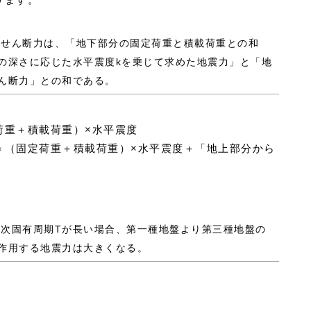
震層せん断力は、「地下部分の固定荷重と積載荷重との和
の深さに応じた水平震度kを乗じて求めた地震力」と「地
ん断力」との和である。
荷重＋積載荷重）×水平震度
＝（固定荷重＋積載荷重）×水平震度＋「地上部分から
。
用一次固有周期Tが長い場合、第一種地盤より第三種地盤の
作用する地震力は大きくなる。