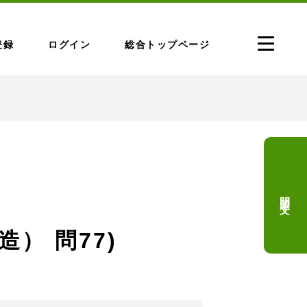
登録
ログイン
総合トップページ
問題文
造） 問77)